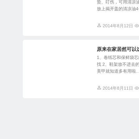
蛰、叮伤，可用清凉
放上揭开盖的清凉油4~5
2014年8月12日
原来在家居然可以
1、卷纸芯和保鲜袋芯
找 2、鞋架放不进去
美甲就知道多有用啦..
2014年8月11日