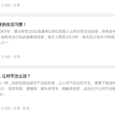
3,495
分享
富的生活习惯！
时5年，通过研究233位富豪和128位贫困人士的日常活动发现，所有富
，始终有自己的必做事项清单，每月上网至少5小时，每天至少花半小时阅
一...
3,185
分享
，让对手怎么活？
也一样，好的包装会提升产品的价值，让人对产品过目不忘。看看下面这
设计，音符耳机、瘦腰袋、罐头米等等，都极具创意，这还让不让对手活
...
3,200
分享
艺术