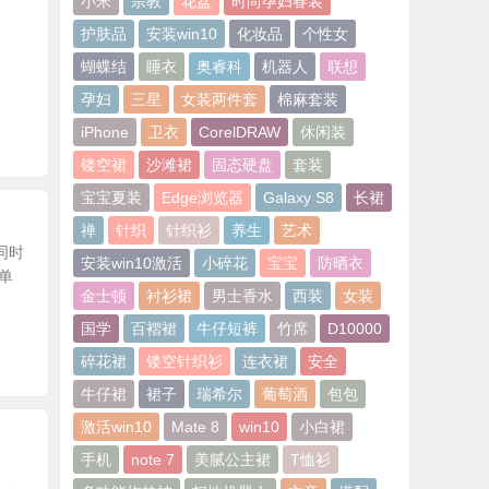
小米
宗教
花盆
时尚孕妇春装
护肤品
安装win10
化妆品
个性女
蝴蝶结
睡衣
奥睿科
机器人
联想
孕妇
三星
女装两件套
棉麻套装
iPhone
卫衣
CorelDRAW
休闲装
镂空裙
沙滩裙
固态硬盘
套装
宝宝夏装
Edge浏览器
Galaxy S8
长裙
禅
针织
针织衫
养生
艺术
同时
安装win10激活
小碎花
宝宝
防晒衣
单
金士顿
衬衫裙
男士香水
西装
女装
国学
百褶裙
牛仔短裤
竹席
D10000
碎花裙
镂空针织衫
连衣裙
安全
牛仔裙
裙子
瑞希尔
葡萄酒
包包
激活win10
Mate 8
win10
小白裙
手机
note 7
美腻公主裙
T恤衫