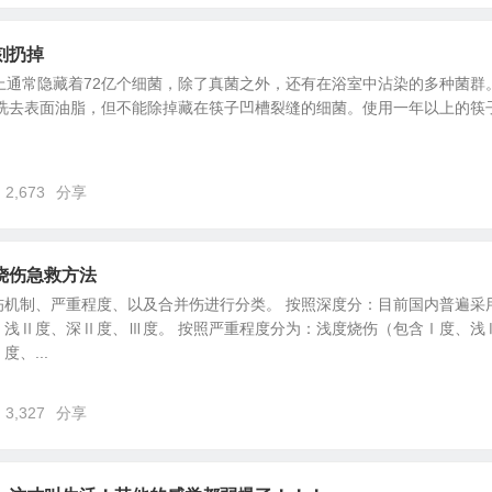
刻扔掉
球上通常隐藏着72亿个细菌，除了真菌之外，还有在浴室中沾染的多种菌群。 
能洗去表面油脂，但不能除掉藏在筷子凹槽裂缝的细菌。使用一年以上的筷
2,673
分享
烧伤急救方法
伤机制、严重程度、以及合并伤进行分类。 按照深度分：目前国内普遍采
、浅Ⅱ度、深Ⅱ度、Ⅲ度。 按照严重程度分为：浅度烧伤（包含Ⅰ度、浅
、...
3,327
分享