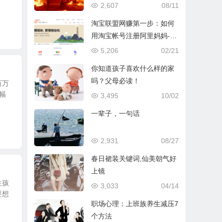
救下自己
2,607
08/11
淘宝联盟网赚第一步：如何
用淘宝帐号注册阿里妈妈-怎
样注册阿里妈妈账号
5,206
02/21
你知道孩子喜欢什么样的家
吗？父母必读！
百万
幅
3,495
10/02
一辈子，一句话
2,931
08/27
春日裙装关键词,仙美朝气好
上镜
生孩
3,033
04/14
要想
职场心理：上班族养生减压7
个方法