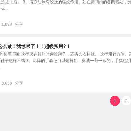
油涂之而愈。 3、清凉油味有较强的驱蚊作用。如在房间内的各阴暗处，
...
1,098
分享
这么做！我惊呆了！！超级实用?！
的妙用 围巾这样保存带的时候没褶子，还省去衣挂钱。 这样用着方便、
的鞋子这样不错 3、坏掉的手套还可以这样用，剪成一截一截的，手指也
.
3,658
分享
1
2