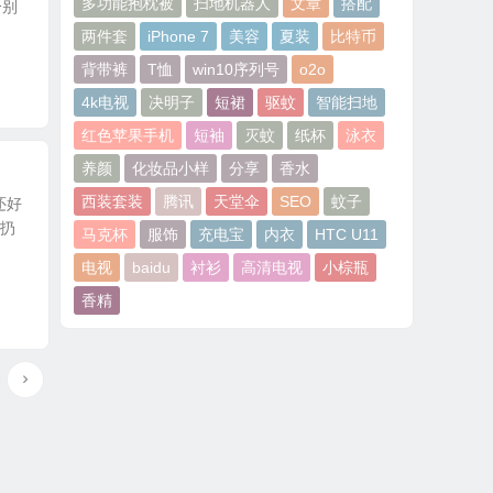
多功能抱枕被
扫地机器人
文章
搭配
分别
两件套
iPhone 7
美容
夏装
比特币
背带裤
T恤
win10序列号
o2o
4k电视
决明子
短裙
驱蚊
智能扫地
红色苹果手机
短袖
灭蚊
纸杯
泳衣
养颜
化妆品小样
分享
香水
西装套装
腾讯
天堂伞
SEO
蚊子
还好
别扔
马克杯
服饰
充电宝
内衣
HTC U11
电视
baidu
衬衫
高清电视
小棕瓶
香精