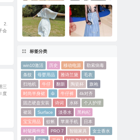
华为Mate 8系统更
十大最奇葩手机配件
2.
新：玩《王者荣耀》
看完果然大开眼界
子会
更流畅
标签分类
经典VS潮流 寻常衣衫
品味牛仔故事，解锁
变形记
毛边趋势
win10激活
历史
移动电源
勒索病毒
条纹
母婴用品
雅诗兰黛
毛衣
扫地机
牛仔
翻新
陶瓷杯
旗袍
用三
Ⅱ度
时尚半身裙
伞
牛仔裤
4k对齐
固态硬盘安装
诗词
水杯
个人护理
裙装
Surface
淡香水
黑枸杞
宝宝用品
蚊帐
苹果手机
日本
时髦两件套
PRO 7
智能家具
女士香水