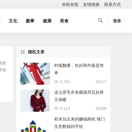
米粒在线
友情链接
联系方式
技
文化
趣事
健康
美食
登录
随机文章
体的
时髦翻番，恰好两件最是简
布会
单
2,781
04/17
这么穿毛衣有颜值而且好搭
又保暖
3,112
02/08
积木玩出来的赚钱商机 独门
生意数钱到手软