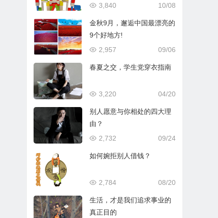
3,840
10/08
金秋9月，邂逅中国最漂亮的
9个好地方!
2,957
09/06
春夏之交，学生党穿衣指南
3,220
04/20
别人愿意与你相处的四大理
由？
2,732
09/24
如何婉拒别人借钱？
2,784
08/20
生活，才是我们追求事业的
真正目的