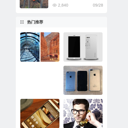
2,840
09/28
热门推荐
超越三星Note8/iPhon
还有10天！魅族PRO
e 8！谷歌Pixel 2样张
7邀请函曝光：主打双
出炉
屏
Surface Pro推送固件
iPhone 8想要真正的
修复关机BUG：依然
成功到底有多难？
没彻底解决