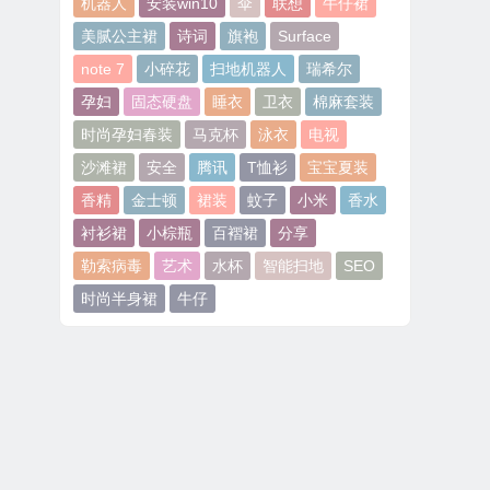
机器人
安装win10
伞
联想
牛仔裙
美腻公主裙
诗词
旗袍
Surface
note 7
小碎花
扫地机器人
瑞希尔
孕妇
固态硬盘
睡衣
卫衣
棉麻套装
时尚孕妇春装
马克杯
泳衣
电视
沙滩裙
安全
腾讯
T恤衫
宝宝夏装
香精
金士顿
裙装
蚊子
小米
香水
衬衫裙
小棕瓶
百褶裙
分享
勒索病毒
艺术
水杯
智能扫地
SEO
时尚半身裙
牛仔