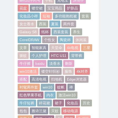
win10序列号
手机
充电宝
决明子
花盆
镂空裙
宝宝用品
护肤品
化妆品小样
短袖
多功能抱枕被
套装
女士香水
西装
夏装
两件套
Galaxy S8
纸杯
西装套装
养生
CorelDRAW
个性女
陶瓷杯
休闲装
文章
智能家具
天堂伞
4k电视
三星
驱蚊
个人护理
HTC U11
背带裤
牛仔裤
baidu
淡香水
翻新
win10激活
镂空针织衫
服饰
4k对齐
搭配
高清电视
扫地机
Edge浏览器
时髦两件套
win10
蚊帐
禅
红色苹果手机
内衣
激活win10
牛仔短裤
碎花裙
裙子
化妆品
历史
包包
雅诗兰黛
灭蚊
移动电源