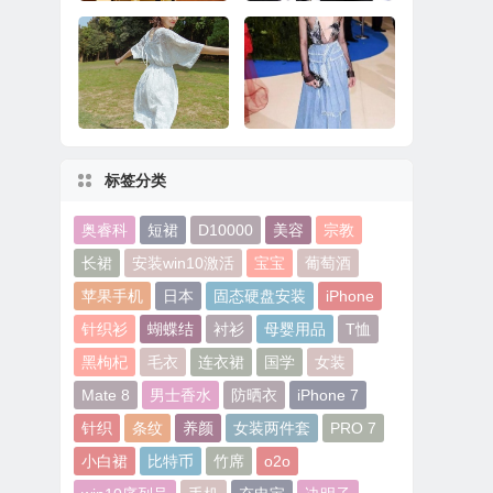
华为Mate 8系统更
十大最奇葩手机配件
新：玩《王者荣耀》
看完果然大开眼界
更流畅
标签分类
经典VS潮流 寻常衣衫
品味牛仔故事，解锁
变形记
毛边趋势
奥睿科
短裙
D10000
美容
宗教
长裙
安装win10激活
宝宝
葡萄酒
苹果手机
日本
固态硬盘安装
iPhone
针织衫
蝴蝶结
衬衫
母婴用品
T恤
黑枸杞
毛衣
连衣裙
国学
女装
Mate 8
男士香水
防晒衣
iPhone 7
针织
条纹
养颜
女装两件套
PRO 7
小白裙
比特币
竹席
o2o