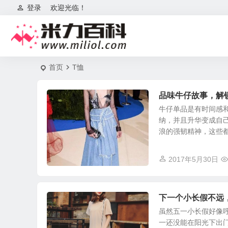
登录
欢迎光临！
首页
T恤
品味牛仔故事，解
牛仔单品是有时间感
纳，并且升华变成自
浪的强韧精神，这些都是
2017年5月30日
下一个小长假不远
虽然五一小长假好像
一还没能在阳光下出门