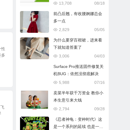
13,708
08/18
前凸后翘，有收腰婀娜总会
多一点
2,829
05/05
为什么要穿百褶裙，进来看
下就知道答案了
个性
姿多
3,006
04/03
Surface Pro推送固件修复关
机BUG：依然没彻底解决
5,988
07/16
卖菜半年获千万资金 教你小
本生意引来大钱
放飞
2,794
09/28
样
《忍者神龟：变种时代》这
是一个系列的延续 也是一代