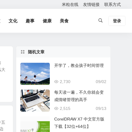
米粒在线
友情链接
联系方式
技
文化
趣事
健康
美食
登录
随机文章
容
开学了，教会孩子时间管理
风大
2,730
09/02
每天读一遍，不久你就会变
成情绪管理的高手
2,515
09/13
CorelDRAW X7 中文官方版
许五
下载【32位+64位】
边