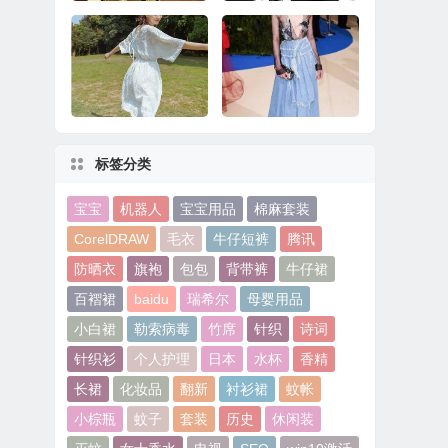
华为Mate 8系统更
十大最奇葩手机配件
新：玩《王者荣耀》
看完果然大开眼界
更流畅
标签分类
经典VS潮流 寻常衣衫
品味牛仔故事，解锁
变形记
毛边趋势
宝宝
机器人
宝宝用品
棉麻套装
CorelDRAW
毛衣
牛仔短裤
腾讯
防晒衣
旗袍
包包
背带裤
牛仔裙
百褶裙
baidu
瑞希尔
母婴用品
小白裙
勒索病毒
竹席
针织
诗词
针织衫
个人护理
日本
水杯
香精
长裙
化妆品
翻新
衬衫裙
蚊帐
小棕瓶
蚊子
套装
历史
休闲装