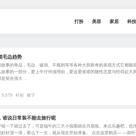
打扮
美容
家居
科
锁毛边趋势
和故事的单品，毛边、破洞、不规则等等各种大胆新奇的表现方式它都能
己故事的一部分，爱上牛仔何须理由，爱这爱谁谁的随性态度与经得起大
契合强大...
5,579
衬衫
裙子
，谁说日常装不能去旅行呢
呼啦一下就过去了，可是端午的三天小假期就在月底啦。来点乐趣吧，也
好好浪一浪，那么下一次，就从现在开始准备。 点击这里购买— —荷叶