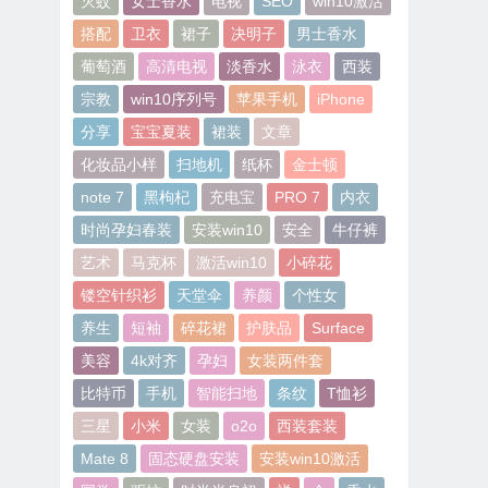
灭蚊
女士香水
电视
SEO
win10激活
搭配
卫衣
裙子
决明子
男士香水
葡萄酒
高清电视
淡香水
泳衣
西装
宗教
win10序列号
苹果手机
iPhone
分享
宝宝夏装
裙装
文章
化妆品小样
扫地机
纸杯
金士顿
note 7
黑枸杞
充电宝
PRO 7
内衣
时尚孕妇春装
安装win10
安全
牛仔裤
艺术
马克杯
激活win10
小碎花
镂空针织衫
天堂伞
养颜
个性女
养生
短袖
碎花裙
护肤品
Surface
美容
4k对齐
孕妇
女装两件套
比特币
手机
智能扫地
条纹
T恤衫
三星
小米
女装
o2o
西装套装
Mate 8
固态硬盘安装
安装win10激活