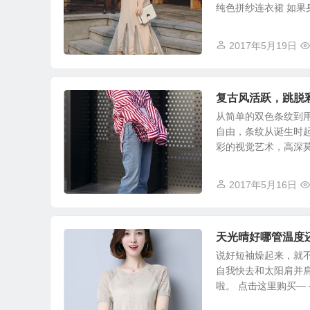
纯色拼纱连衣裙 如果身
2017年5月19日
复古风活跃，跳脱
从简单的双色条纹到
自由，条纹从诞生时
彩的视觉艺术，高深莫测
2017年5月16日
天光晴好哪管温度
说好短袖燥起来，就不
自我快去和太阳肩并
啦。 点击这里购买— —