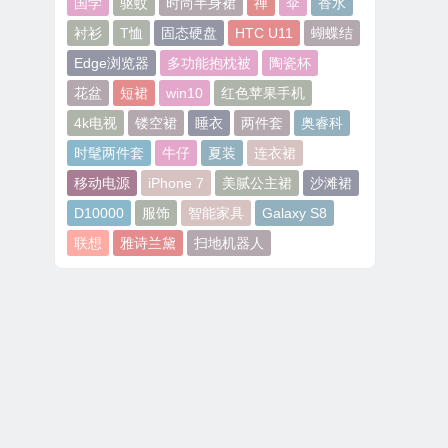
国学
驱蚊
时尚半身裙
禅
伞
香水
衬衫
T恤
固态硬盘
HTC U11
蝴蝶结
Edge浏览器
多功能抱枕被
陶瓷杯
花盆
短裙
win10
红色苹果手机
4k电视
镂空裙
睡衣
两件套
奥睿科
时髦两件套
牛仔
夏装
连衣裙
移动电源
iPhone 7
美腻公主裙
沙滩裙
D10000
服饰
智能家具
Galaxy S8
联想
雅诗兰黛
扫地机器人