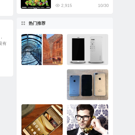
人的延续
2,915
10/30
热门推荐
，
没有
超越三星Note8/iPhon
还有10天！魅族PRO
e 8！谷歌Pixel 2样张
7邀请函曝光：主打双
出炉
屏
Surface Pro推送固件
iPhone 8想要真正的
修复关机BUG：依然
成功到底有多难？
没彻底解决