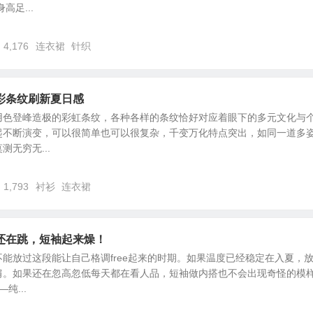
高足...
4,176
连衣裙
针织
彩条纹刷新夏日感
用色登峰造极的彩虹条纹，各种各样的条纹恰好对应着眼下的多元文化与
起不断演变，可以很简单也可以很复杂，千变万化特点突出，如同一道多
无穷无...
1,793
衬衫
连衣裙
还在跳，短袖起来燥！
能放过这段能让自己格调free起来的时期。如果温度已经稳定在入夏，
肩。如果还在忽高忽低每天都在看人品，短袖做内搭也不会出现奇怪的模
纯...