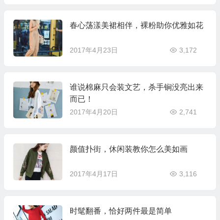
春心荡漾美裙相伴，裸粉助你优雅如花
2017年4月23日
3,172
谁说棉麻只会装文艺，杀手锏没亮出来
而已！
2017年4月20日
2,741
颜值扑街，休闲装教你怎么美如画
2017年4月17日
3,116
时髦翻番，恰好两件最是简单