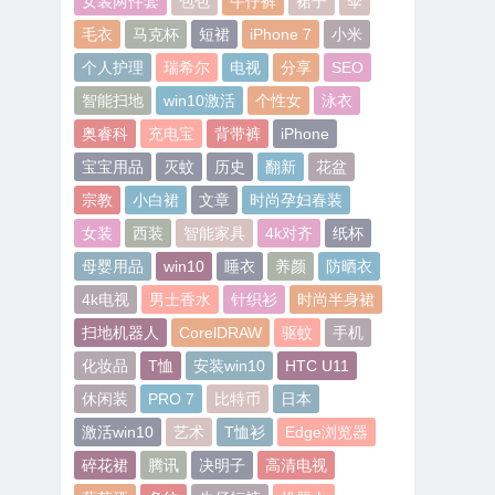
女装两件套
包包
牛仔裤
裙子
伞
毛衣
马克杯
短裙
iPhone 7
小米
个人护理
瑞希尔
电视
分享
SEO
智能扫地
win10激活
个性女
泳衣
奥睿科
充电宝
背带裤
iPhone
宝宝用品
灭蚊
历史
翻新
花盆
宗教
小白裙
文章
时尚孕妇春装
女装
西装
智能家具
4k对齐
纸杯
母婴用品
win10
睡衣
养颜
防晒衣
4k电视
男士香水
针织衫
时尚半身裙
扫地机器人
CorelDRAW
驱蚊
手机
化妆品
T恤
安装win10
HTC U11
休闲装
PRO 7
比特币
日本
激活win10
艺术
T恤衫
Edge浏览器
碎花裙
腾讯
决明子
高清电视