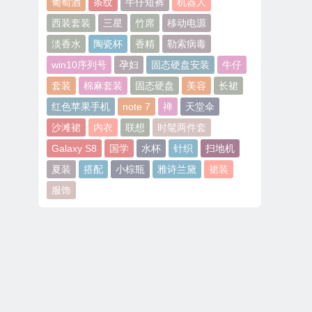
葡萄酒
条纹
牛仔短裤
机器人
西装套装
三星
竹席
移动电源
淡香水
陶瓷杯
香精
勒索病毒
win10序列号
孕妇
固态硬盘安装
牛仔
套装
棉麻套装
固态硬盘
美容
长裙
红色苹果手机
note 7
禅
天堂伞
沙滩裙
内衣
联想
时髦两件套
Galaxy S8
国学
水杯
针织
扫地机
夏装
搭配
小棕瓶
雅诗兰黛
裙装
服饰