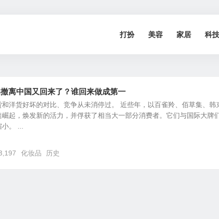
打扮
美容
家居
科
牌撤离中国又回来了？谁回来做成第一
货和洋货好坏的对比、竞争从未消停过。 近些年，以百雀羚、佰草集、韩
速崛起，焕发新的活力，并俘获了相当大一部分消费者。它们与国际大牌
。 ...
3,197
化妆品
历史