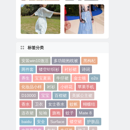
华为Mate 8系统更
十大最奇葩手机配件
新：玩《王者荣耀》
看完果然大开眼界
更流畅
标签分类
经典VS潮流 寻常衣衫
品味牛仔故事，解锁
变形记
毛边趋势
安装win10激活
多功能抱枕被
黑枸杞
两件套
镂空针织衫
衬衫裙
诗词
养生
宝宝夏装
牛仔裙
金士顿
o2o
化妆品小样
衬衫
小碎花
苹果手机
D10000
宝宝
百褶裙
美腻公主裙
香水
卫衣
女士香水
蚊帐
蝴蝶结
连衣裙
短袖
旗袍
蚊子
Mate 8
baidu
安全
Surface
镂空裙
护肤品