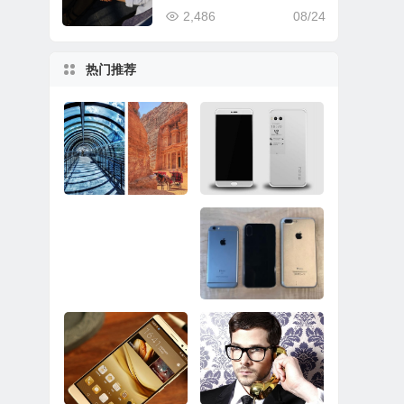
2,486
08/24
热门推荐
超越三星Note8/iPhon
还有10天！魅族PRO
e 8！谷歌Pixel 2样张
7邀请函曝光：主打双
出炉
屏
Surface Pro推送固件
iPhone 8想要真正的
修复关机BUG：依然
成功到底有多难？
没彻底解决