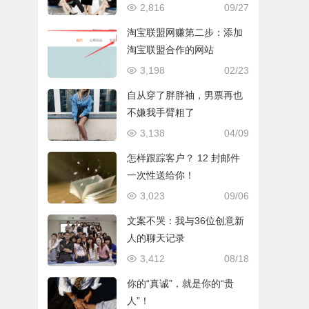
2,816
09/27
淘宝联盟网赚第二步：添加
淘宝联盟合作的网站
3,198
02/23
自从穿了胖胖袖，男票再也
不嫌我手臂粗了
3,138
04/09
怎样跟踪客户？ 12 封邮件
一次性送给你！
3,023
09/06
文案不哭：我与36位创意新
人的聊天记录
3,412
08/18
你的“真诚”，就是你的“贵
人”！