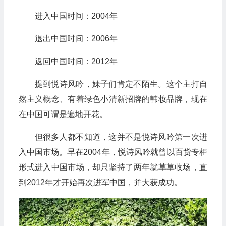
进入中国时间：2004年
退出中国时间：2006年
返回中国时间：2012年
提到悦诗风吟，妹子们肯定不陌生。这个主打自
然主义概念、有着绿色小清新招牌的韩妆品牌，现在
在中国可谓是遍地开花。
但很多人都不知道，这并不是悦诗风吟第一次进
入中国市场。早在2004年，悦诗风吟就曾以百货专柜
形式进入中国市场，却只坚持了两年就草草收场，直
到2012年才开始再次进军中国，并大获成功。