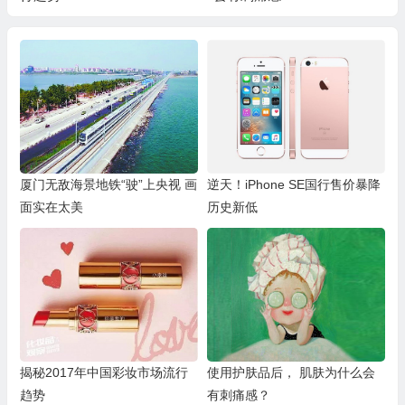
厦门无敌海景地铁“驶”上央视 画
逆天！iPhone SE国行售价暴降
面实在太美
历史新低
揭秘2017年中国彩妆市场流行
使用护肤品后， 肌肤为什么会
趋势
有刺痛感？