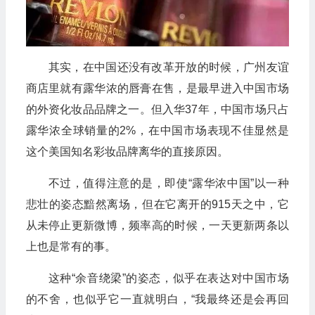
其实，在中国还没有改革开放的时候，广州友谊
商店里就有露华浓的唇膏在售，是最早进入中国市场
的外资化妆品品牌之一。但入华37年，中国市场只占
露华浓全球销量的2%，在中国市场表现不佳显然是
这个美国知名彩妆品牌离华的直接原因。
不过，值得注意的是，即使“露华浓中国”以一种
悲壮的姿态黯然离场，但在它离开的915天之中，它
从未停止更新微博，频率高的时候，一天更新两条以
上也是常有的事。
这种“余音绕梁”的姿态，似乎在表达对中国市场
的不舍，也似乎它一直就明白，“我最终还是会再回