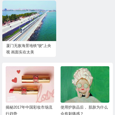
厦门无敌海景地铁“驶”上央
视 画面实在太美
揭秘2017年中国彩妆市场流
使用护肤品后， 肌肤为什么
行趋势
会有刺痛感？