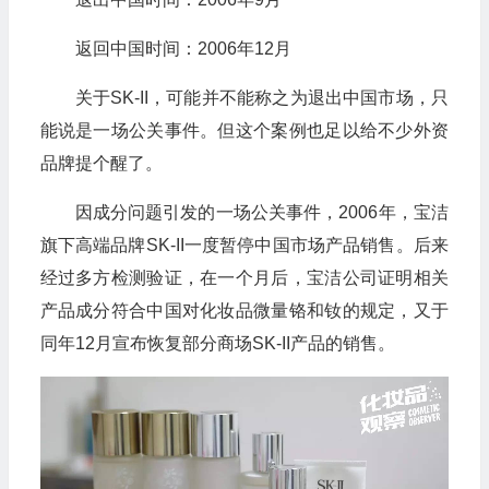
返回中国时间：2006年12月
关于SK-II，可能并不能称之为退出中国市场，只
能说是一场公关事件。但这个案例也足以给不少外资
品牌提个醒了。
因成分问题引发的一场公关事件，2006年，宝洁
旗下高端品牌SK-II一度暂停中国市场产品销售。后来
经过多方检测验证，在一个月后，宝洁公司证明相关
产品成分符合中国对化妆品微量铬和钕的规定，又于
同年12月宣布恢复部分商场SK-II产品的销售。