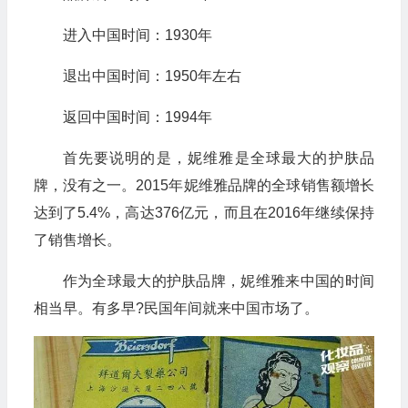
进入中国时间：1930年
退出中国时间：1950年左右
返回中国时间：1994年
首先要说明的是，妮维雅是全球最大的护肤品
牌，没有之一。2015年妮维雅品牌的全球销售额增长
达到了5.4%，高达376亿元，而且在2016年继续保持
了销售增长。
作为全球最大的护肤品牌，妮维雅来中国的时间
相当早。有多早?民国年间就来中国市场了。