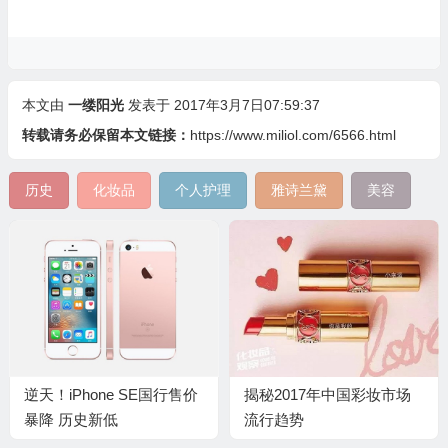
本文由
一缕阳光
发表于 2017年3月7日07:59:37
转载请务必保留本文链接：
https://www.miliol.com/6566.html
历史
化妆品
个人护理
雅诗兰黛
美容
逆天！iPhone SE国行售价
揭秘2017年中国彩妆市场
暴降 历史新低
流行趋势