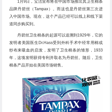
1月9日，宝洁宣布将在中国市场推出其卫生棉条
品牌丹碧丝（Tampax）。而这也是丹碧丝第三次进
入中国市场。现在，这个产品已经可以线上和线下渠
道同步购买到。
丹碧丝卫生棉条的起源可以追溯到1929年，它的
发明者美国医生Dr.Hass受到外科手术中经常用棉或
纱布来吸血的启发，发明了卫生棉条的雏形，1933
年，这项发明获得专利并取名为丹碧丝。随后，卫生
棉条产品开始在美国市场销售。