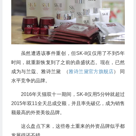
虽然遭遇该事件重创，但SK-II仅仅用了不到5年
时间，就重新恢复到了之前的鼎盛状态。现在，已然
成为与兰蔻、雅诗兰黛 （
雅诗兰黛官方旗舰店
） 同
水平竞争的品牌。
2016年天猫双十一期间，SK-II仅用5分钟就超过
2015年双11全天总成交额，并且率先破亿，成为销售
额最高的外资美妆品牌。
这么盘点下来，这些卷土重来的外资品牌似乎都
发展得还不错。