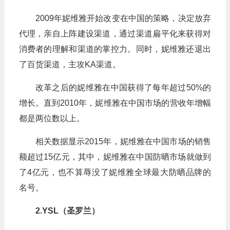
2009年妮维雅开始改变在中国的策略，决定放弃
代理，亲自上阵建设渠道，通过渠道扁平化来获得对
消费者的理解和渠道的掌控力。同时，妮维雅还退出
了百货渠道，主攻KA渠道。
改革之后的妮维雅在中国获得了每年超过50%的
增长。直到2010年，妮维雅在中国市场的营收年增幅
都是两位数以上。
相关数据显示2015年，妮维雅在中国市场的销售
额超过15亿元，其中，妮维雅在中国防晒市场就做到
了4亿元，也不算辱没了妮维雅全球最大防晒品牌的
名号。
2.YSL（圣罗兰）