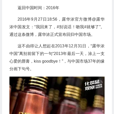
返回中国时间：2016年
2016年9月27日18:56，露华浓官方微博@露华
浓中国发文：“我回来了，#别说话！吻我#就够了”。
通过这条微博，露华浓正式宣布回归中国市场。
这不由得让人想起在2013年12月31日，“露华浓
中国”离别前留下的一句“2013年最后一天，涂上一支
心爱的唇膏，kiss goodbye！”，与中国市场37年的缘
分画下句号。