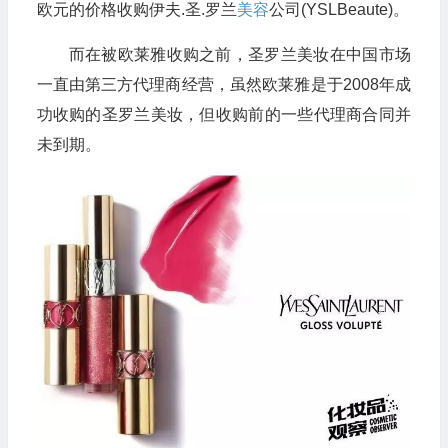
欧元的价格收购伊夫.圣.罗兰
美容
公司(YSLBeaute)。
而在被欧莱雅收购之前，圣罗兰美妆在中国市场
一直由第三方代理商经营，虽然欧莱雅是于2008年成
功收购的圣罗兰美妆，但收购前的一些代理商合同并
未到期。