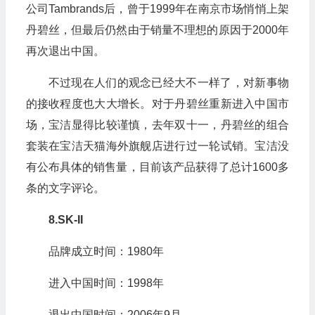
公司Tambrands后，曾于1999年在南京市场悄悄上架
丹碧丝，但最后仍然由于销量不理想的原因于2000年
再次退出中国。
不过现在人们的观念已经大不一样了，对新事物
的接收程度也大大增长。对于丹碧丝重新进入中国市
场，宝洁显得比较谨慎，去年双十一，丹碧丝的组合
套装在宝洁天猫海外旗舰店进行过一轮试销。宝洁没
有公布具体的销售量，目前该产品获得了总计1600多
条的文字评论。
8.SK-II
品牌成立时间：1980年
进入中国时间：1998年
退出中国时间：2006年9月