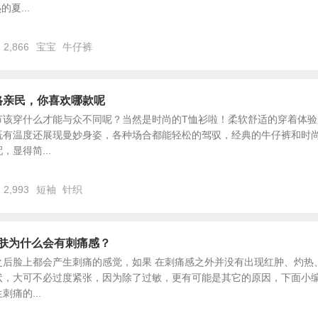
夏...
2,866
宝宝
牛仔裤
格亲民，你喜欢哪款呢
节该穿什么才能与众不同呢？当然是时尚的T恤衫啦！柔软舒适的穿着体验
既有温度还展现曼妙身姿，各种场合都能轻松的驾驭，经典的牛仔裤和时
显得简...
2,993
短袖
针织
肌肤为什么会有刺痛感？
之后脸上都会产生刺痛的感觉，如果 在刺痛感之外并没有出现红肿、灼热
状，大可不必过度紧张，因为除了过敏，更有可能是其它的原因，下面小
痛的...