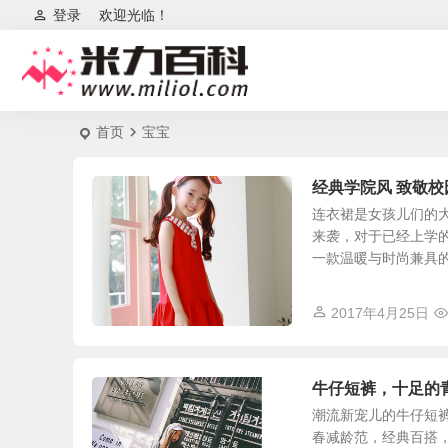
登录
欢迎光临！
首页
宝宝
经典学院风 致敬校
连衣裙是女孩儿们的
来袭，对于已经上学
一款温暖与时尚兼具的学
2017年4月25日
牛仔短裤，十足的
潮流新宠儿的牛仔短
春减龄范，经典百搭