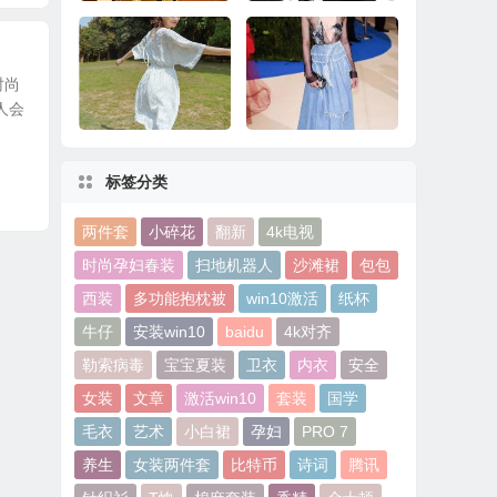
华为Mate 8系统更
十大最奇葩手机配件
时尚
新：玩《王者荣耀》
看完果然大开眼界
人会
更流畅
标签分类
经典VS潮流 寻常衣衫
品味牛仔故事，解锁
变形记
毛边趋势
两件套
小碎花
翻新
4k电视
时尚孕妇春装
扫地机器人
沙滩裙
包包
西装
多功能抱枕被
win10激活
纸杯
牛仔
安装win10
baidu
4k对齐
勒索病毒
宝宝夏装
卫衣
内衣
安全
女装
文章
激活win10
套装
国学
毛衣
艺术
小白裙
孕妇
PRO 7
养生
女装两件套
比特币
诗词
腾讯