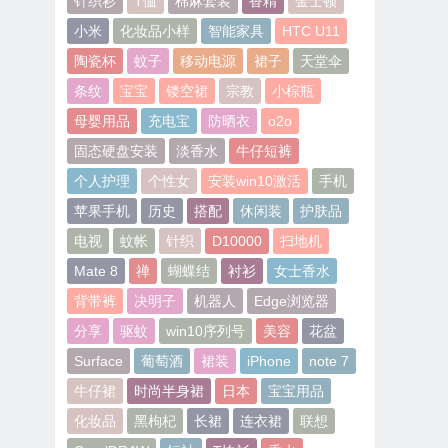
针织衫
T恤
棉麻套装
香精
金士顿
小米
化妆品小样
智能家具
HTC U11
陶瓷杯
蚊子
移动电源
裙子
天堂伞
条纹
宝宝
镂空裙
宗教
小棕瓶
母婴用品
充电宝
防晒衣
o2o
固态硬盘安装
淡香水
牛仔短裤
个人护理
个性女
安装win10激活
手机
苹果手机
历史
搭配
休闲装
护肤品
电视
蚊帐
针织
D10000
扫地机
Mate 8
禅
蝴蝶结
衬衫
女士香水
背带裤
决明子
机器人
Edge浏览器
分享
驱蚊
win10序列号
美容
花盆
Surface
葡萄酒
裙装
iPhone
note 7
牛仔裙
时尚半身裙
日本
宝宝用品
化妆品
黑枸杞
长裙
连衣裙
联想