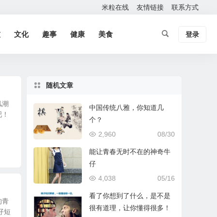
米粒在线
友情链接
联系方式
技
文化
趣事
健康
美食
登录
随机文章
风潮
中国传统八雅，你知道几
吧！
个？
2,960
08/30
能让青春无时不在的神奇牛
仔
4,038
05/16
看了你想到了什么，是不是
的青
很有道理，让你懂得很多！
仔短