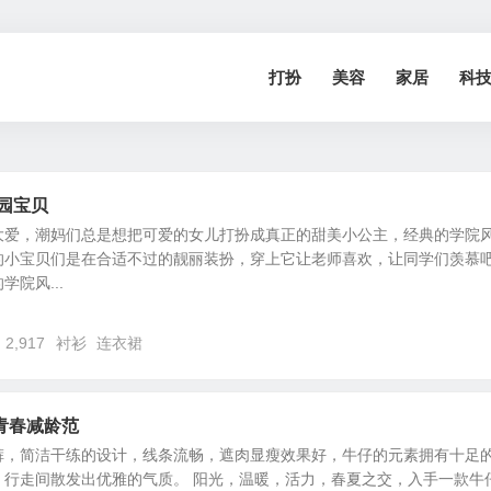
打扮
美容
家居
科
园宝贝
大爱，潮妈们总是想把可爱的女儿打扮成真正的甜美小公主，经典的学院
的小宝贝们是在合适不过的靓丽装扮，穿上它让老师喜欢，让同学们羡慕
院风...
2,917
衬衫
连衣裙
青春减龄范
裤，简洁干练的设计，线条流畅，遮肉显瘦效果好，牛仔的元素拥有十足
，行走间散发出优雅的气质。 阳光，温暖，活力，春夏之交，入手一款牛