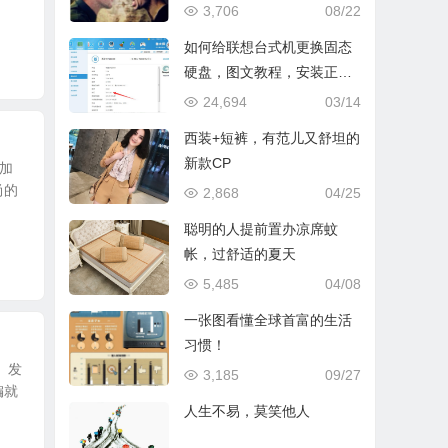
3,706
08/22
如何给联想台式机更换固态
硬盘，图文教程，安装正版
win10含在线激活方法
24,694
03/14
西装+短裤，有范儿又舒坦的
新款CP
加
尚的
2,868
04/25
聪明的人提前置办凉席蚊
帐，过舒适的夏天
5,485
04/08
一张图看懂全球首富的生活
习惯！
、发
3,185
09/27
编就
人生不易，莫笑他人