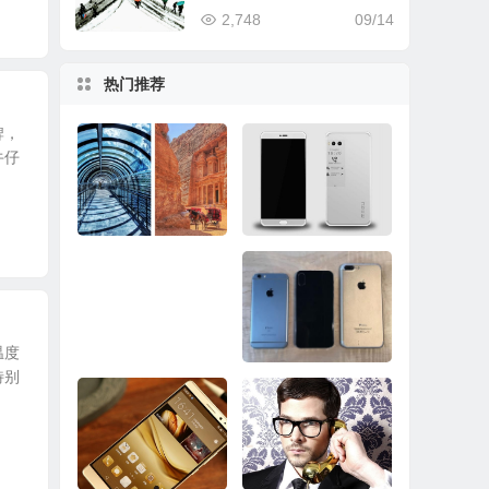
2,748
09/14
热门推荐
牌，
牛仔
超越三星Note8/iPhon
还有10天！魅族PRO
e 8！谷歌Pixel 2样张
7邀请函曝光：主打双
出炉
屏
温度
特别
Surface Pro推送固件
iPhone 8想要真正的
修复关机BUG：依然
成功到底有多难？
没彻底解决