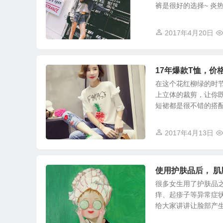
裤是很好的选择~ 炎热的
2017年4月20日
17年爆款T恤，价
在这个花红柳绿的时
上立体的裁剪，让你
短裙都是很不错的搭配，
2017年4月13日
使用护肤品后， 
很多女生用了护肤品
痒、起疹子等异常症
给大家讲讲让脸部产生刺