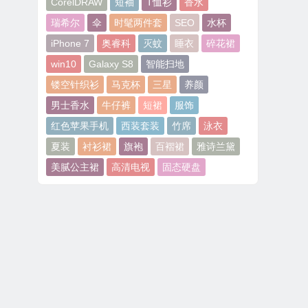
CorelDRAW
短袖
T恤衫
香水
瑞希尔
伞
时髦两件套
SEO
水杯
iPhone 7
奥睿科
灭蚊
睡衣
碎花裙
win10
Galaxy S8
智能扫地
镂空针织衫
马克杯
三星
养颜
男士香水
牛仔裤
短裙
服饰
红色苹果手机
西装套装
竹席
泳衣
夏装
衬衫裙
旗袍
百褶裙
雅诗兰黛
美腻公主裙
高清电视
固态硬盘