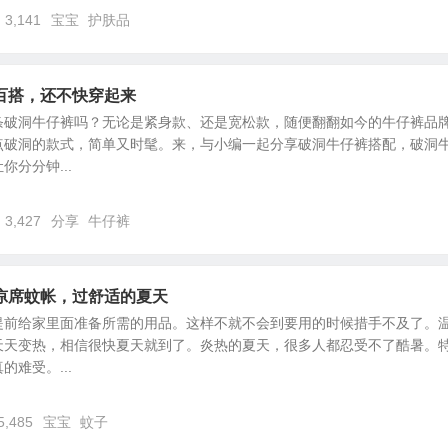
3,141
宝宝
护肤品
百搭，还不快穿起来
条破洞牛仔裤吗？无论是紧身款、还是宽松款，随便翻翻如今的牛仔裤品
点破洞的款式，简单又时髦。来，与小编一起分享破洞牛仔裤搭配，破洞
分分钟...
3,427
分享
牛仔裤
凉席蚊帐，过舒适的夏天
提前给家里面准备所需的用品。这样不就不会到要用的时候措手不及了。
天天变热，相信很快夏天就到了。炎热的夏天，很多人都忍受不了酷暑。
难受。...
5,485
宝宝
蚊子