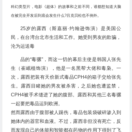
科幻类型片，电影《超体》的故事和之前不同，谁都想知道大脑
在被完全开发后到底会发生什么?吕克贝松也不例外。
25岁的露西（斯嘉丽·约翰逊饰演）是美国公
民，在台湾台北市生活和工作。她受到男友的欺骗，
沦为运送毒
品的“毒骡”，而这一切的幕后主使是韩国人张先
生（崔岷植饰演），他是一名黑帮大佬和毒枭。一
次，露西把装有天价新式毒品CPH4的箱子交给张先
生。露西目睹她的男友被杀害，之后她也遭监禁，
CPH4被手术缝进了她的腹部。露西和其他三名毒骡
一起要把毒品运到欧洲。
然而露西由于腹部被人踢伤，毒品包装袋破碎渗入到
她体内的器官和血液。不过，露西非但没有死亡，反
而发现自己的体能和智能都在药物的作用下得到了飞