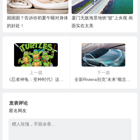
困困困？告诉你初夏午睡对身体
厦门无敌海景地铁“驶”上央视 画
的好处！
面实在太美
上一篇
下一篇
《忍者神龟：变种时代》这是一个系列的延续 也是一代人的延续
全新Riviera别克“未来”概念车荣膺“红点”设计概念奖
发表评论
匿名网友