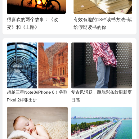
很喜欢的两个故事：《改
有效有趣的18种读书方法–献
变》和《上路》
给假期读书的你
超越三星Note8/iPhone 8！谷歌
复古风活跃，跳脱彩条纹刷新夏
Pixel 2样张出炉
日感