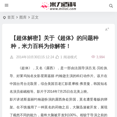
首页
图库
正文
【超体解密】关于《超体》的问题种
种，米力百科为你解答！
2014年10月30日15:12:24
1
阅读模式
3,994
《超体》，又名《露西》，是一部由法国导演吕克·贝松执
导、好莱坞知名女影星斯嘉丽·约翰逊主演的科幻动作片。该片在
中国台湾台北取景，综合美国百老汇影星摩根·弗里曼，韩国知名
名演员崔岷植等。影片于2014年7月25日在北美上映。
影片讲述斯嘉丽约翰逊扮演的露西身处异国，莫名遭受毒贩的绑
架。在不慎服用了一种莫名的药物之后，大脑迅速被开发，展现
了截然不同的能力，最终大脑被开发到100%。相较于导演之前的