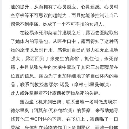
速的提升，从而拥有了心灵感应、心灵遥感、心灵时
空穿梭等不可思议的超能力，而且她能够控制让自己
感觉不到疼痛。她成了一个不可不扣的女超人。
在轻易杀死绑架者并逃脱之后，露西去医院取出
了她体内的毒品包。从医生口中，露西得知了这种药
物的原理以及副作用。感觉到自己的能力在无止境地
强大，露西回到了张先生的宾馆，抓住他，杀死保
镖，并且从张先生的大脑中获取了其它三名毒骡所在
位置的信息。露西为了更加详细地了解自己体内的毒
品，联系到教授塞缪尔·诺曼（摩根·弗里曼饰演），
此人或许掌握着不让露西被药物杀死的关键。
露西坐飞机来到巴黎，联系当地一名叫做皮埃尔·
德尔里奥（阿莫尔·瓦科德饰演）的警察，来帮助她寻
找其他三包CPH4的下落。在飞机上，露西喝了一口
香槟，身体却在药物的作用下急剧恶化，而唯一能够