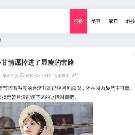
打扮
美容
家居
科
路
心甘情愿掉进了显瘦的套路
6
穿衣打扮
评论
1,316
阅读模式
季节随着温度的逐渐升高已经初见端倪，还在囤肉显然不可取。
来搞定暂且没能瘦下来的这段时期吧。