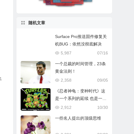
Edge浏览器
女装
瑞希尔
香精
随机文章
Surface Pro推送固件修复关
机BUG：依然没彻底解决
5,987
07/16
一个总裁的时间管理，23条
黄金法则！
手
2,358
09/05
《忍者神龟：变种时代》这
是一个系列的延续 也是一代
人的延续
2,912
10/30
一些名人提出的顶级思维