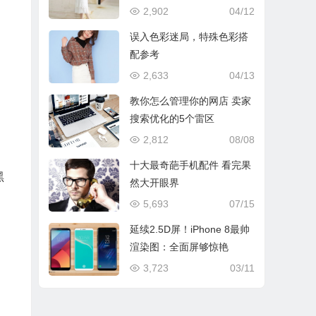
2,902
04/12
误入色彩迷局，特殊色彩搭
配参考
2,633
04/13
教你怎么管理你的网店 卖家
搜索优化的5个雷区
2,812
08/08
十大最奇葩手机配件 看完果
黑
然大开眼界
5,693
07/15
延续2.5D屏！iPhone 8最帅
渲染图：全面屏够惊艳
3,723
03/11