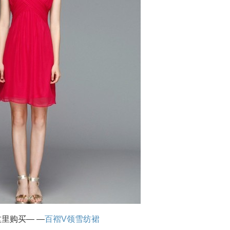
里购买— —
百褶V领雪纺裙