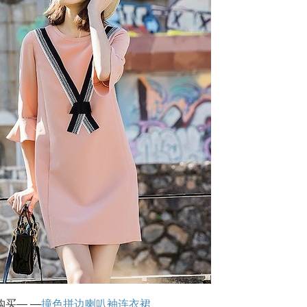
购买— —
撞色拼边喇叭袖连衣裙