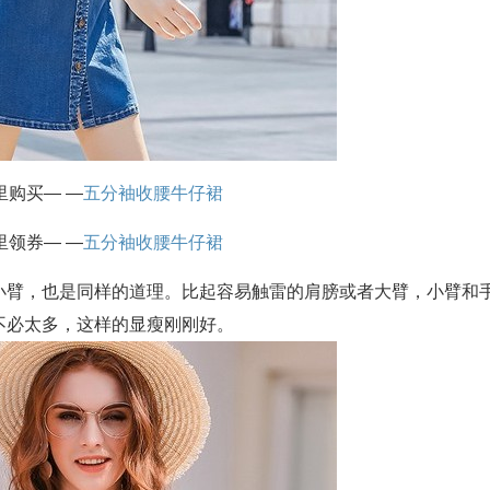
里购买— —
五分袖收腰牛仔裙
里领券— —
五分袖收腰牛仔裙
小臂，也是同样的道理。比起容易触雷的肩膀或者大臂，小臂和
不必太多，这样的显瘦刚刚好。