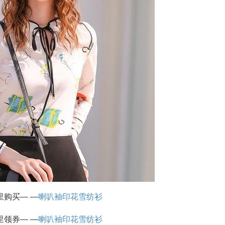
里购买— —
喇叭袖印花雪纺衫
里领券— —
喇叭袖印花雪纺衫