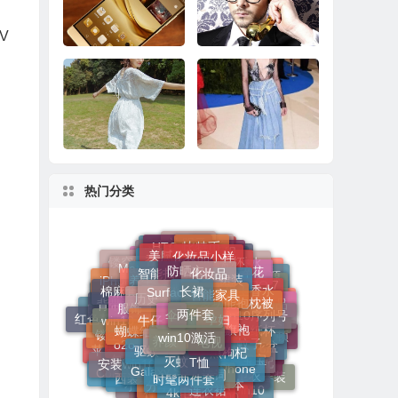
Surface Pro推送固件
iPhone 8想要真正的
修复关机BUG：依然
成功到底有多难？
V
没彻底解决
华为Mate 8系统更
十大最奇葩手机配件
新：玩《王者荣耀》
看完果然大开眼界
更流畅
热门分类
经典VS潮流 寻常衣衫
品味牛仔故事，解锁
变形记
毛边趋势
防晒衣
长裙
化妆品
Surface
智能扫地
智能家具
化妆品小样
美腻公主裙
裙装
两件套
伞
陶瓷杯
香水
历史
孕妇
多功能抱枕被
养生
比特币
HTC U11
牛仔
针织
win10激活
男士香水
小碎花
Mate 8
安全
电视
旗袍
养颜
服饰
win10序列号
决明子
棉麻套装
蚊帐
淡香水
蝴蝶结
个性女
宝宝用品
PRO 7
黑枸杞
镂空针织衫
T恤
灭蚊
驱蚊
iPhone 7
小米
蚊子
win10
纸杯
背带裤
固态硬盘
移动电源
沙滩裙
竹席
o2o
Galaxy S8
诗词
iPhone
4k对齐
套装
休闲装
时髦两件套
安装win10激活
百褶裙
针织衫
女装两件套
宝宝
镂空裙
花盆
雅诗兰黛
红色苹果手机
泳衣
扫地机
水杯
包包
连衣裙
分享
4k电视
日本
艺术
金士顿
国学
西装套装
SEO
奥睿科
时尚半身裙
卫衣
苹果手机
衬衫
联想
搭配
毛衣
牛仔裙
腾讯
高清电视
D10000
CorelDRAW
文章
note 7
牛仔短裤
禅
小棕瓶
牛仔裤
翻新
激活win10
夏装
内衣
勒索病毒
时尚孕妇春装
裙子
西装
葡萄酒
小白裙
女士香水
护肤品
母婴用品
碎花裙
固态硬盘安装
机器人
三星
T恤衫
充电宝
扫地机器人
宗教
个人护理
短袖
条纹
天堂伞
睡衣
安装win10
手机
衬衫裙
baidu
马克杯
美容
短裙
宝宝夏装