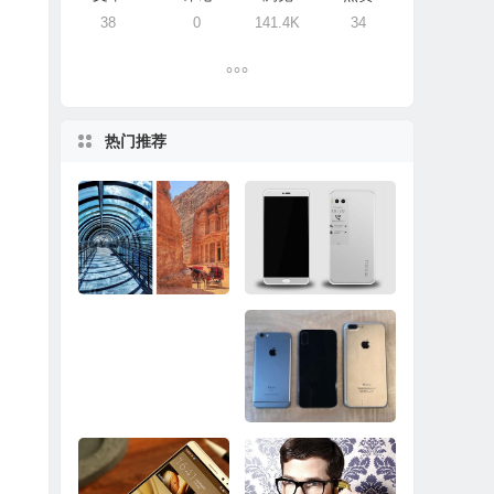
38
0
141.4K
34
热门推荐
超越三星Note8/iPhon
还有10天！魅族PRO
e 8！谷歌Pixel 2样张
7邀请函曝光：主打双
出炉
屏