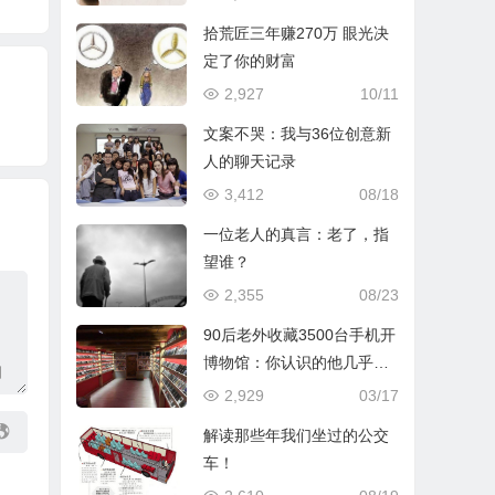
拾荒匠三年赚270万 眼光决
定了你的财富
2,927
10/11
文案不哭：我与36位创意新
人的聊天记录
3,412
08/18
一位老人的真言：老了，指
望谁？
2,355
08/23
90后老外收藏3500台手机开
博物馆：你认识的他几乎都
有
2,929
03/17
解读那些年我们坐过的公交
车！