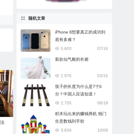
随机文章
iPhone 8想要真正的成功到
底有多难？
5,603
07/16
新款仙气般的长裙
2,976
03/15
筷子的长度为什么是7寸6
分？中国人应该知道！
2,705
08/18
积木玩出来的赚钱商机 独门
生意数钱到手软
法
3,834
10/08