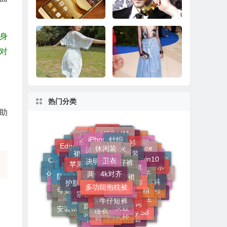
修复关机BUG：依然
成功到底有多难？
没彻底解决
身
对
华为Mate 8系统更
十大最奇葩手机配件
新：玩《王者荣耀》
看完果然大开眼界
更流畅
热门分类
经典VS潮流 寻常衣衫
品味牛仔故事，解锁
助
变形记
毛边趋势
iPhone 7
针织
HTC U11
安全
休闲装
小米
金士顿
衬衫
泳衣
三星
包包
4k电视
西装
卫衣
蚊帐
决明子
牛仔裤
裙子
高清电视
Edge浏览器
Surface
百褶裙
苹果手机
机器人
衬衫裙
天堂伞
安装win10
短裙
艺术
4k对齐
两件套
长裙
瑞希尔
镂空裙
勒索病毒
淡香水
睡衣
扫地机
伞
小白裙
蚊子
棉麻套装
分享
女士香水
化妆品
沙滩裙
服饰
多功能抱枕被
T恤
蝴蝶结
纸杯
黑枸杞
护肤品
CorelDRAW
个性女
防晒衣
西装套装
时髦两件套
奥睿科
国学
禅
牛仔
养颜
win10激活
香精
翻新
宗教
化妆品小样
宝宝
牛仔短裤
男士香水
母婴用品
红色苹果手机
D10000
激活win10
香水
日本
T恤衫
内衣
win10
SEO
旗袍
文章
条纹
诗词
养生
灭蚊
小棕瓶
联想
连衣裙
毛衣
针织衫
个人护理
扫地机器人
腾讯
宝宝用品
智能家具
搭配
驱蚊
智能扫地
安装win10激活
Galaxy S8
短袖
陶瓷杯
固态硬盘安装
镂空针织衫
碎花裙
比特币
牛仔裙
竹席
o2o
PRO 7
雅诗兰黛
win10序列号
Mate 8
小碎花
女装两件套
套装
马克杯
电视
时尚半身裙
固态硬盘
历史
花盆
裙装
女装
充电宝
baidu
宝宝夏装
葡萄酒
背带裤
手机
note 7
孕妇
美腻公主裙
美容
时尚孕妇春装
水杯
iPhone
夏装
移动电源