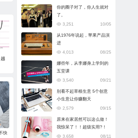
你的圈子对了，你人生就对
了。
3,251
10/05
从1976年说起，苹果产品演
进
4,013
08/25
多越
拖延症患者怎样变身
你的圈子对了，你人
这部耗
娜些年，从李娜身上学到的
时间管理大师
生就对了。
钟的动
五堂课
万人！
3,540
09/21
孩子看
别看不起草根生意 5个创意
小生意让你赚翻天
2,579
09/15
原来在家居然可以这么做！
我惊呆了！！超级实用?！
不快
3,658
08/11