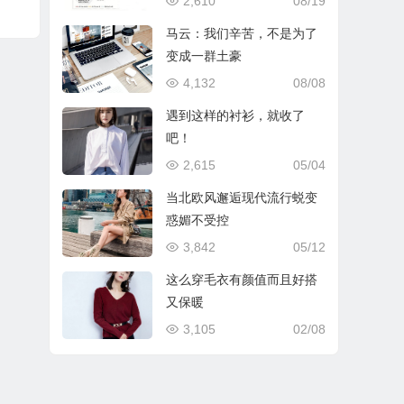
2,610
08/19
马云：我们辛苦，不是为了
变成一群土豪
4,132
08/08
遇到这样的衬衫，就收了
吧！
2,615
05/04
当北欧风邂逅现代流行蜕变
惑媚不受控
3,842
05/12
这么穿毛衣有颜值而且好搭
又保暖
3,105
02/08