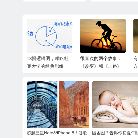
】关于
13幅逻辑图，领略杜
很喜欢的两个故事：
有
问题种
克大学的经典思维
《改变》和《上路》
方
科为你解
你
超越三星Note8/iPhone 8！谷歌
困困困？告诉你初夏午