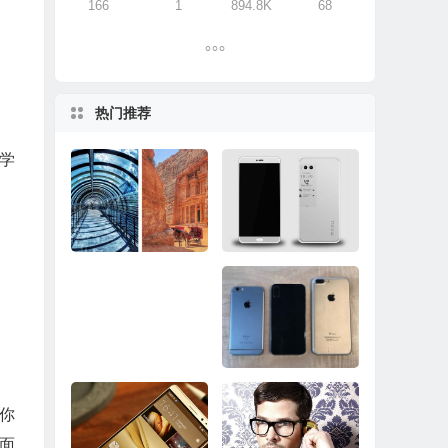
166
1
894.8K
68
热门推荐
学
超越三星Note8/iPhon
还有10天！魅族PRO
e 8！谷歌Pixel 2样张
7邀请函曝光：主打双
出炉
屏
你
Surface Pro推送固件
iPhone 8想要真正的
面